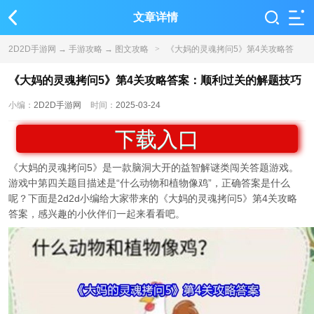
文章详情
2D2D手游网
→
手游攻略
→
图文攻略
>
《大妈的灵魂拷问5》第4关攻略答
案：顺利过关的解题技巧
《大妈的灵魂拷问5》第4关攻略答案：顺利过关的解题技巧
小编：
2D2D手游网
时间：
2025-03-24
下载入口
《大妈的灵魂拷问5》是一款脑洞大开的益智解谜类闯关答题游戏。
游戏中第四关题目描述是“什么动物和植物像鸡”，正确答案是什么
呢？下面是2d2d小编给大家带来的《大妈的灵魂拷问5》第4关攻略
答案，感兴趣的小伙伴们一起来看看吧。